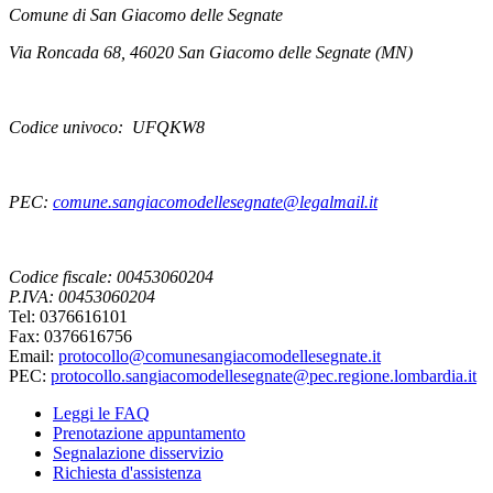
Comune di San Giacomo delle Segnate
Via Roncada 68, 46020 San Giacomo delle Segnate (MN)
Codice univoco: UFQKW8
PEC:
comune.sangiacomodellesegnate@legalmail.it
Codice fiscale: 00453060204
P.IVA: 00453060204
Tel: 0376616101
Fax: 0376616756
Email:
protocollo@comunesangiacomodellesegnate.it
PEC:
protocollo.sangiacomodellesegnate@pec.regione.lombardia.it
Leggi le FAQ
Prenotazione appuntamento
Segnalazione disservizio
Richiesta d'assistenza